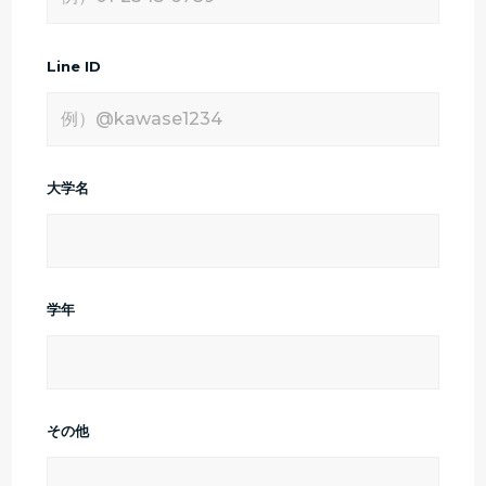
Line ID
大学名
学年
その他